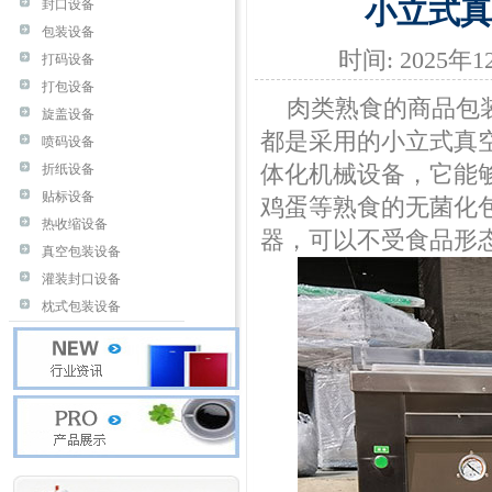
小立式真
封口设备
包装设备
时间: 2025年
打码设备
打包设备
肉类熟食的商品包装
旋盖设备
都是采用的小立式
真
喷码设备
体化机械设备，它能
折纸设备
贴标设备
鸡蛋等熟食的无菌化
热收缩设备
器，可以不受食品形
真空包装设备
灌装封口设备
枕式包装设备