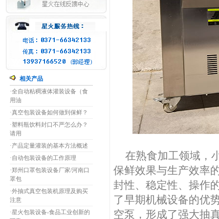
相关产品
·
全自动粘稠液体灌装设备（食
用油
·
真空包装设备如何做到保鲜？
·
塑料瓶饮料封口不严怎么办？
请用
·
产品定量灌装的基本方法概述
在熟食加工领域，小
·
自动包装设备的工作原理
保鲜效果与生产效率
·
郑州口罩包装设备厂家/河南口
罩包
封性、稳定性、操作
·
外抽式真空包装机原理及购买
了早期机械设备的优
注意
空泵，形成了强大抽
·
星火包装设备-食品工业创新的