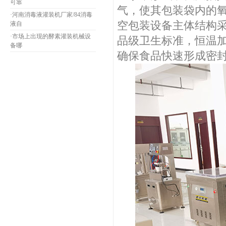
可靠
气，使其包装袋内的
·
河南消毒液灌装机厂家/84消毒
空包装设备主体结构采
液自
·
市场上出现的酵素灌装机械设
品级卫生标准，恒温
备哪
确保食品快速形成密