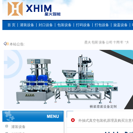
首 页
灌装设备
封口设备
包装设备
打码设备
打包设备
旋盖设备
枕式包装设备
星火包装设备公司十周年 “大礼
本站公告:
外抽式真空包装机原理及购买注意
灌装设备