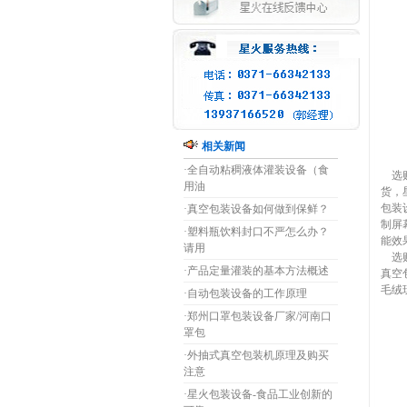
相关新闻
·
全自动粘稠液体灌装设备（食
选购
用油
货，
包装
·
真空包装设备如何做到保鲜？
制屏
·
塑料瓶饮料封口不严怎么办？
能效
请用
选购
·
产品定量灌装的基本方法概述
真空
毛绒
·
自动包装设备的工作原理
·
郑州口罩包装设备厂家/河南口
罩包
·
外抽式真空包装机原理及购买
注意
·
星火包装设备-食品工业创新的