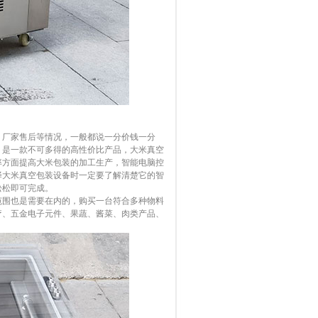
厂家售后等情况，一般都说一分价钱一分
，是一款不可多得的高性价比产品，大米真空
率方面提高大米包装的加工生产，智能电脑控
择大米真空包装设备时一定要了解清楚它的智
松松即可完成。
围也是需要在内的，购买一台符合多种物料
疗、五金电子元件、果蔬、酱菜、肉类产品、
！