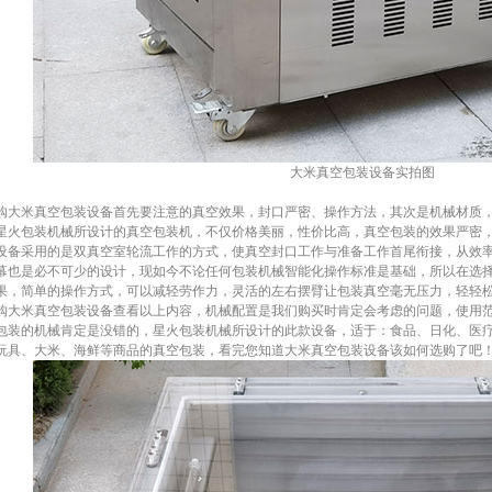
大
米真空包装设备实拍图
大米真空包装设备首先要注意的真空效果，封口严密、操作方法，其次是机械材质，
星火包装机械所设计的真空包装机，不仅价格美丽，性价比高，真空包装的效果严密
设备采用的是双真空室轮流工作的方式，使真空封口工作与准备工作首尾衔接，从效
幕也是必不可少的设计，现如今不论任何包装机械智能化操作标准是基础，所以在选
果，简单的操作方式，可以减轻劳作力，灵活的左右摆臂让包装真空毫无压力，轻轻
大米真空包装设备查看以上内容，机械配置是我们购买时肯定会考虑的问题，使用范
包装的机械肯定是没错的，星火包装机械所设计的此款设备，适于：食品、日化、医
玩具、大米、海鲜等商品的真空包装，看完您知道大米真空包装设备该如何选购了吧