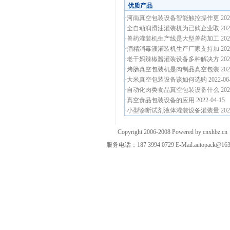
优质产品
·
河南真空包装设备智能触控操作更
202
·
全自动润滑油灌装机为已购企业取
202
·
兽药灌装机生产线是大型兽药加工
202
·
酒精消毒液灌装机生产厂家支持加
202
·
老干妈辣椒酱灌装设备多种解决方
202
·
烤肠真空包装机是肉制品真空包装
202
·
大米真空包装设备该如何选购
2022-06
·
自动化肉类食品真空包装设备什么
202
·
真空食品包装设备的应用
2022-04-15
·
小型诊断试剂液体灌装设备灌装量
202
Copyright 2006-2008 Powered by cnxhb
服务电话：187 3994 0729 E-Mail:autopack@16