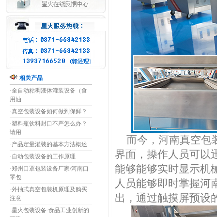
相关产品
·
全自动粘稠液体灌装设备（食
用油
·
真空包装设备如何做到保鲜？
·
塑料瓶饮料封口不严怎么办？
请用
而今，河南真空包装
·
产品定量灌装的基本方法概述
界面，操作人员可以
·
自动包装设备的工作原理
能够能够实时显示机
·
郑州口罩包装设备厂家/河南口
罩包
人员能够即时掌握河
·
外抽式真空包装机原理及购买
出，通过触摸屏预设
注意
·
星火包装设备-食品工业创新的