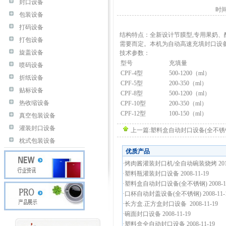
封口设备
时间
包装设备
打码设备
结构特点：全新设计节膜型,专用果奶
打包设备
需要而定。本机为自动高速充填封口设
旋盖设备
技术参数：
型号
充填量
喷码设备
CPF-4型
500-1200（ml）
折纸设备
CPF-5型
200-350（ml）
贴标设备
CPF-8型
500-1200（ml）
热收缩设备
CPF-10型
200-350（ml）
CPF-12型
100-150（ml）
真空包装设备
灌装封口设备
上一篇:
塑料盒自动封口设备(全不锈
枕式包装设备
优质产品
·
烤肉酱灌装封口机/全自动碗装烧烤
20
·
塑料瓶灌装封口设备
2008-11-19
·
塑料盒自动封口设备(全不锈钢)
2008-1
·
口杯自动封盖设备(全不锈钢)
2008-11-
·
长方盒.正方盒封口设备
2008-11-19
·
碗面封口设备
2008-11-19
·
塑料盒全自动封口设备
2008-11-19